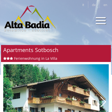
it
de
en
Apartments Sotbosch
Ferienwohnung in La Villa