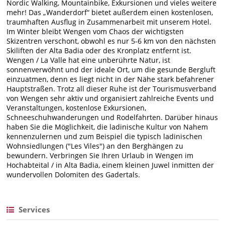
Nordic Walking, Mountainbike, Exkursionen und vieles weitere
mehr! Das „Wanderdorf“ bietet außerdem einen kostenlosen,
traumhaften Ausflug in Zusammenarbeit mit unserem Hotel.
Im Winter bleibt Wengen vom Chaos der wichtigsten
Skizentren verschont, obwohl es nur 5-6 km von den nächsten
Skiliften der Alta Badia oder des Kronplatz entfernt ist.
Wengen / La Valle hat eine unberührte Natur, ist
sonnenverwöhnt und der ideale Ort, um die gesunde Bergluft
einzuatmen, denn es liegt nicht in der Nähe stark befahrener
Hauptstraßen. Trotz all dieser Ruhe ist der Tourismusverband
von Wengen sehr aktiv und organisiert zahlreiche Events und
Veranstaltungen, kostenlose Exkursionen,
Schneeschuhwanderungen und Rodelfahrten. Darüber hinaus
haben Sie die Möglichkeit, die ladinische Kultur von Nahem
kennenzulernen und zum Beispiel die typisch ladinischen
Wohnsiedlungen ("Les Viles") an den Berghängen zu
bewundern. Verbringen Sie Ihren Urlaub in Wengen im
Hochabteital / in Alta Badia, einem kleinen Juwel inmitten der
wundervollen Dolomiten des Gadertals.
Services