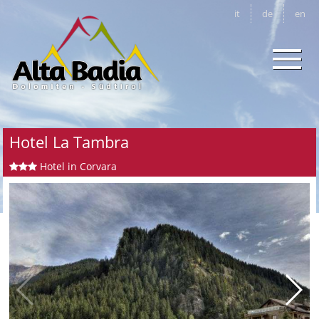
it
de
en
Hotel La Tambra
Hotel in Corvara