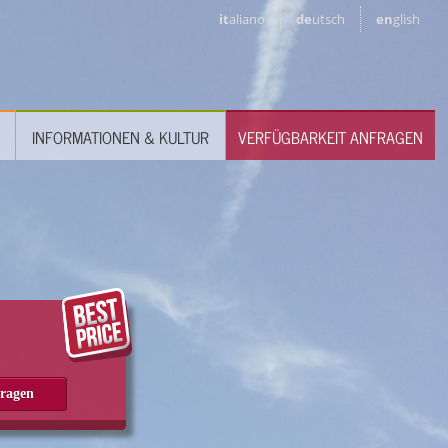
it
aliano
de
utsch
en
glish
INFORMATIONEN & KULTUR
VERFÜGBARKEIT ANFRAGEN