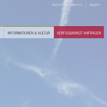
it
aliano
de
utsch
en
glish
INFORMATIONEN & KULTUR
VERFÜGBARKEIT ANFRAGEN