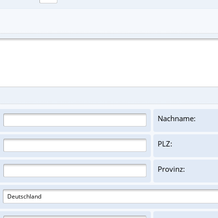
Nachname:
PLZ:
Provinz: