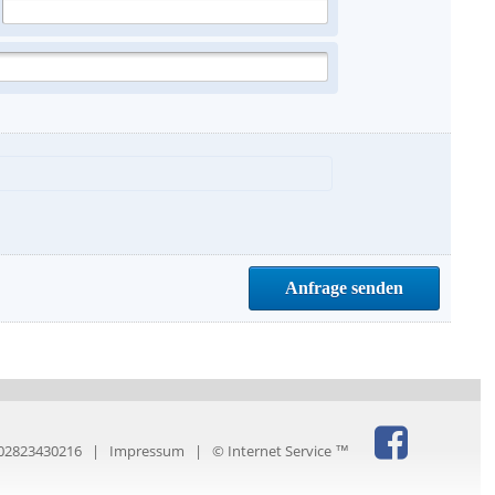
T02823430216 |
Impressum
|
© Internet Service ™