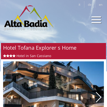
it
de
en
Hotel Tofana Explorer s Home
Hotel in San Cassiano