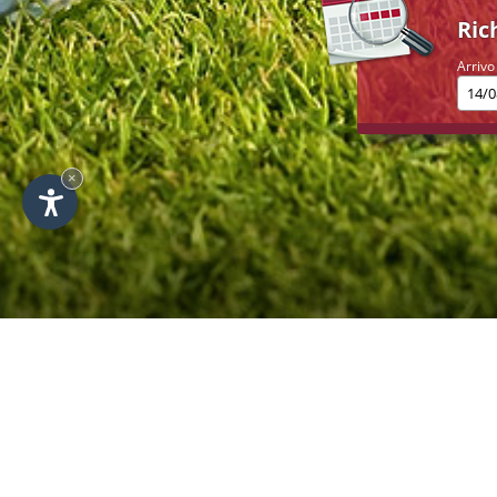
Ric
Arrivo
×
Giocare a golf in Alta
Perché il cuore del golfista batta più
disciplina con la palla