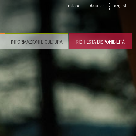
it
aliano
de
utsch
en
glish
INFORMAZIONI E CULTURA
RICHIESTA DISPONIBILITÀ